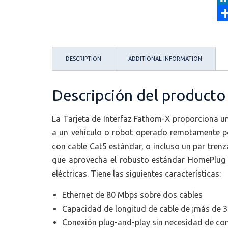
c
m
L
e
a
i
C
b
i
n
o
DESCRIPTION
ADDITIONAL INFORMATION
o
l
k
m
o
e
p
Descripción del producto
k
d
a
I
r
La Tarjeta de Interfaz Fathom-X proporciona un
n
t
a un vehículo o robot operado remotamente po
i
con cable Cat5 estándar, o incluso un par trenz
que aprovecha el robusto estándar HomePlug A
r
eléctricas. Tiene las siguientes características:
Ethernet de 80 Mbps sobre dos cables
Capacidad de longitud de cable de ¡más de 
Conexión plug-and-play sin necesidad de co