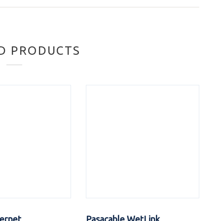
D PRODUCTS
ernet
Pasacable WetLink