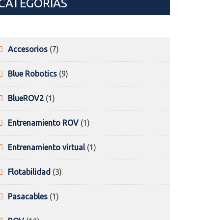
CATEGORÍAS
7
Accesorios
7
products
9
Blue Robotics
9
products
1
BlueROV2
1
product
1
Entrenamiento ROV
1
product
1
Entrenamiento virtual
1
product
3
Flotabilidad
3
products
1
Pasacables
1
product