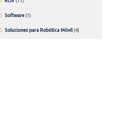
11
ROV
11
products
1
Software
1
product
4
Soluciones para Robótica Móvil
4
products