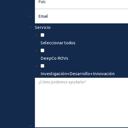
País
Email
Servicio
Seleccionar todos
DeepCo ROVs
Investigación+Desarrollo+Innovación
¿Cómo
podemos
ayudarte?